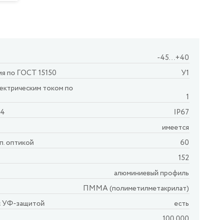
-45…+40
ия по ГОСТ 15150
У1
лектрическим током по
1
54
IP67
имеется
п. оптикой
60
152
алюминиевый профиль
ПММА (полиметилметакрилат)
с УФ-защитой
есть
100 000