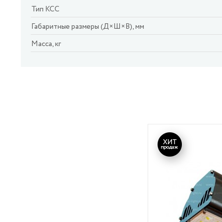
Тип КСС
Габаритные размеры (Д×Ш×В), мм
Масса, кг