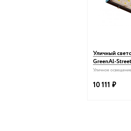
Уличный свет
GreenAl-Stree
Уличное освещение
10 111
₽