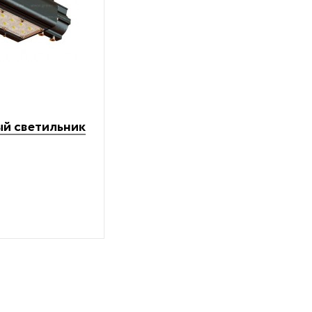
й светильник
Промышленный светодиодны
светильник GreenAl-Prom A60
Промышленное освещение, Серия A
13 570
₽